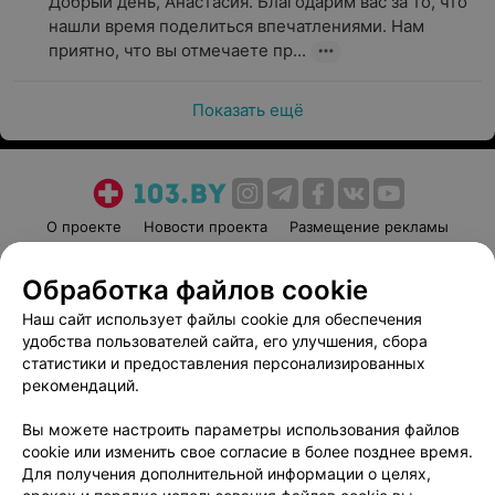
Добрый день, Анастасия. Благодарим вас за то, что 
нашли время поделиться впечатлениями. Нам 
приятно, что вы отмечаете пр...
Показать ещё
О проекте
Новости проекта
Размещение рекламы
Медицинский маркетинг
Публичный договор
Обработка файлов cookie
Пользовательское соглашение
Способы оплаты
Наш сайт использует файлы cookie для обеспечения
Вакансии
Партнеры
удобства пользователей сайта, его улучшения, сбора
Написать руководителю 103.by
статистики и предоставления персонализированных
Написать в поддержку
рекомендаций.
Персональные настройки cookie
Вы можете настроить параметры использования файлов
Обработка персональных данных
cookie или изменить свое согласие в более позднее время.
Для получения дополнительной информации о целях,