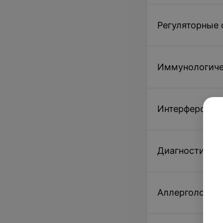
152,51 руб.
Регуляторные
Иммунологиче
Интерферонов
Диагностика 
Аллергологич