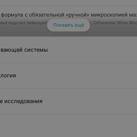
формула с обязательной «ручной» микроскопией ма
 подсчет лейкоцитов, лейкоцитограмма, Differential White Bloo
Показать ещё
ывающей системы
 Эритроцитов, ESR
логия
е исследования
 расширенное исследование
гемоглобина. Гемоглобинопатии