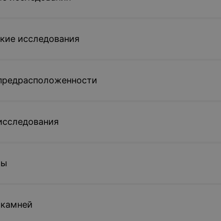
кие исследования
 предрасположенности
исследования
ты
 камней