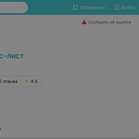
Избранное
Войти
Сообщить об ошибке
с-лист
2 отзыва
4.5
ы