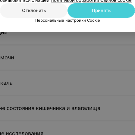
ознакомиться с нашей
Политикой обработки файлов cookie
инфекционных заболеваний
Отклонить
Принять
Персональные настройки Cookie
ции
 мочи
 кала
е состояния кишечника и влагалища
ие исследования