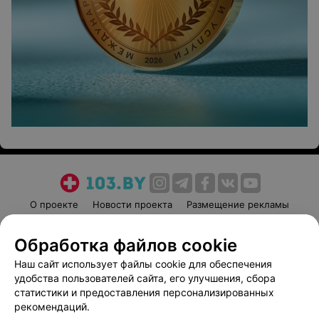
О проекте
Новости проекта
Размещение рекламы
Медицинский маркетинг
Публичный договор
Обработка файлов cookie
Пользовательское соглашение
Способы оплаты
Наш сайт использует файлы cookie для обеспечения
Вакансии
Партнеры
удобства пользователей сайта, его улучшения, сбора
Написать руководителю 103.by
статистики и предоставления персонализированных
Написать в поддержку
рекомендаций.