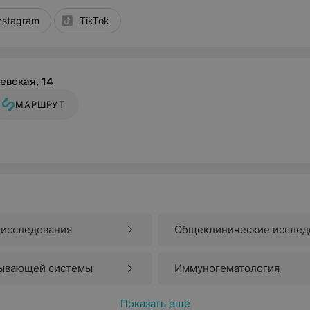
nstagram
TikTok
евская, 14
МАРШРУТ
исследования
Общеклинические исслед
крови
тывающей системы
Иммуногематология
Показать ещё