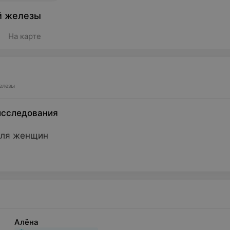
й железы
На карте
елезы
исследования
для женщин
Алёна