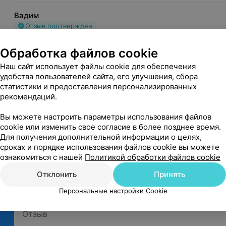
Вадим
Отзыв подтвержден
Быстро, профессионально и без лишнего стресса! Сдавал
Обработка файлов cookie
лаборатории «Инвитро» и остался крайне доволен качес
Наш сайт использует файлы cookie для обеспечения
Минск, пр-т Партизанский, 107
Биохимический анализ кро
удобства пользователей сайта, его улучшения, сбора
ИНВИТРО
статистики и предоставления персонализированных
рекомендаций.
Вадим, благодарим вас за то, что поделились вашим
Нам приятно узнать, что уровень обслуживания и ко
Вы можете настроить параметры использования файлов
cookie или изменить свое согласие в более позднее время.
Для получения дополнительной информации о целях,
Показать ещё
сроках и порядке использования файлов cookie вы можете
ознакомиться с нашей
Политикой обработки файлов cookie
Отклонить
Принять
Персональные настройки Cookie